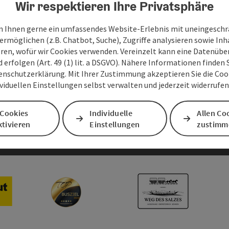
Wir respektieren Ihre Privatsphäre
 Ihnen gerne ein umfassendes Website-Erlebnis mit uneingesch
sum
Barrierefreiheitserklärung
ermöglichen (z.B. Chatbot, Suche), Zugriffe analysieren sowie Inh
eren, wofür wir Cookies verwenden. Vereinzelt kann eine Datenübe
d erfolgen (Art. 49 (1) lit. a DSGVO). Nähere Informationen finden S
AGBs
enschutzerklärung. Mit Ihrer Zustimmung akzeptieren Sie die Cooki
ividuellen Einstellungen selbst verwalten und jederzeit widerrufe
 Cookies
Individuelle
Allen Co
tivieren
Einstellungen
zustimm