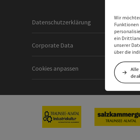
Wir möchten
Datenschutzerklärung
Impres
Funktionen 
personalisi
ein Drittlan
Corporate Data
Intranet
unserer Dat
über die ind
Cookies anpassen
Alle
deak