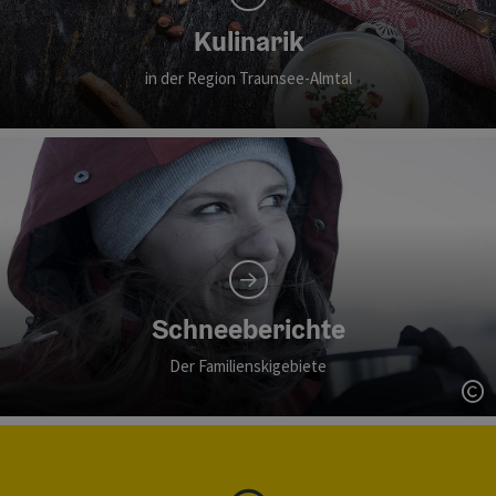
Kulinarik
in der Region Traunsee-Almtal
Schneeberichte
Der Familienskigebiete
Co