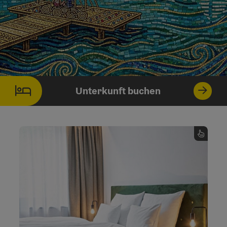
Unterkunft buchen
Unsere Gastgeber
! Bei uns buchen
Unterkunft
Mehr als nur eine
,
Herz
mit
Gastgeber
Sie nicht nur einen
sondern Ihre Wohlfühlunterkunft mit
oder
urige Almhütte
Charakter. Egal ob,
, hier bleibt kein
See
am
luxuriöse Unterkunft
Wunsch offen! Machen Sie Ihren Urlaub zu