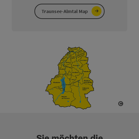
Traunsee-Almtal Map
Copyri
Sie möchten die