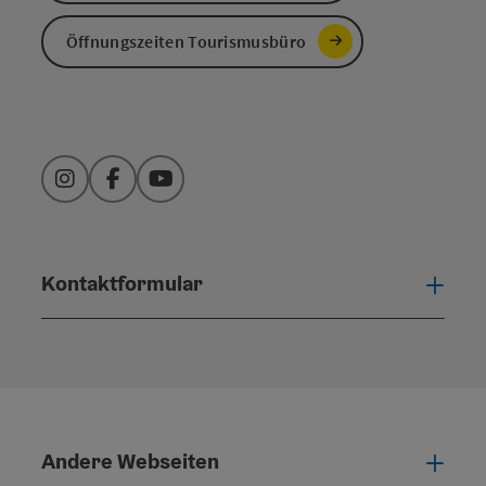
Öffnungszeiten Tourismusbüro
Instagram
Facebook
YouTube
Kontaktformular
Konta
Andere Webseiten
Ande