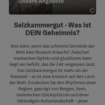
Unsere Angebote
Zu den Angeboten
Copyri
Unsere Angebote - Karte umdrehen
Salzkammergut - Was ist
DEIN Geheimnis?
Was wäre, wenn das schönste Gemälde der
Welt kein Museum braucht? Zwischen
markanten Gipfeln und glasklaren Seen
liegt ein Gefühl, das die Zeit vergessen lässt.
Das Salzkammergut ist mehr als ein
Reiseziel – es ist eine Antwort auf den Lärm
der Welt. Entdecken Sie den Rhythmus einer
Region, geprägt von Bergen, Seen,
malerischen Glücksplätzen und einer
lebendigen Kulturlandschaft – jener