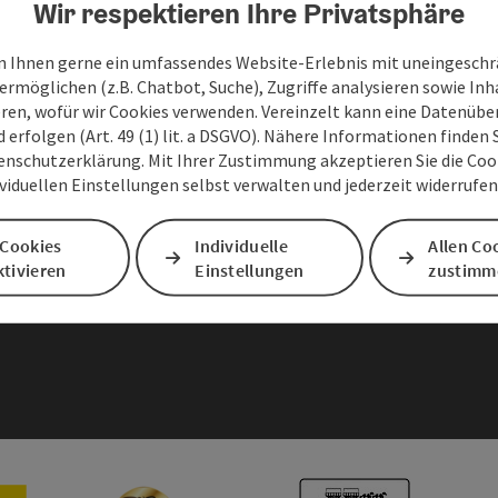
Wir respektieren Ihre Privatsphäre
 Ihnen gerne ein umfassendes Website-Erlebnis mit uneingesch
ermöglichen (z.B. Chatbot, Suche), Zugriffe analysieren sowie Inh
eren, wofür wir Cookies verwenden. Vereinzelt kann eine Datenübe
d erfolgen (Art. 49 (1) lit. a DSGVO). Nähere Informationen finden S
enschutzerklärung. Mit Ihrer Zustimmung akzeptieren Sie die Cooki
sum
Barrierefreiheitserklärung
ividuellen Einstellungen selbst verwalten und jederzeit widerrufe
 Cookies
Individuelle
Allen Co
AGBs
tivieren
Einstellungen
zustimm