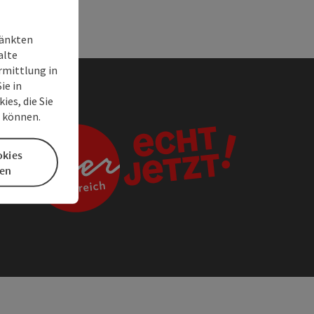
ränkten
alte
rmittlung in
ie in
es, die Sie
n können.
okies
en