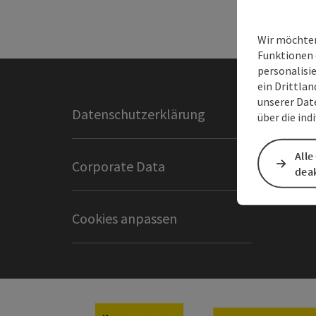
Wir möchten
Funktionen 
personalisi
ein Drittlan
unserer Dat
Datenschutzerklärung
Impres
über die ind
Alle
Corporate Data
Intranet
deak
Cookies anpassen