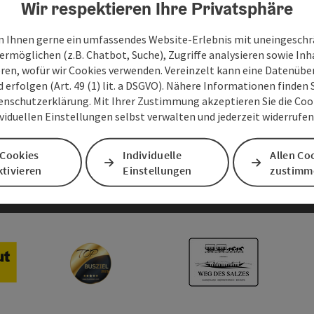
Wir respektieren Ihre Privatsphäre
 Ihnen gerne ein umfassendes Website-Erlebnis mit uneingesch
sum
Barrierefreiheitserklärung
ermöglichen (z.B. Chatbot, Suche), Zugriffe analysieren sowie Inh
eren, wofür wir Cookies verwenden. Vereinzelt kann eine Datenübe
d erfolgen (Art. 49 (1) lit. a DSGVO). Nähere Informationen finden S
AGBs
enschutzerklärung. Mit Ihrer Zustimmung akzeptieren Sie die Cooki
ividuellen Einstellungen selbst verwalten und jederzeit widerrufe
 Cookies
Individuelle
Allen Co
tivieren
Einstellungen
zustimm