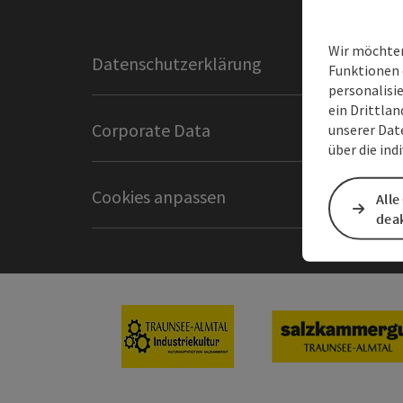
Wir möchten
Datenschutzerklärung
Impres
Funktionen 
personalisi
ein Drittlan
Corporate Data
Intranet
unserer Dat
über die ind
Cookies anpassen
Alle
deak