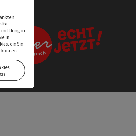
ränkten
alte
rmittlung in
ie in
es, die Sie
n können.
okies
en