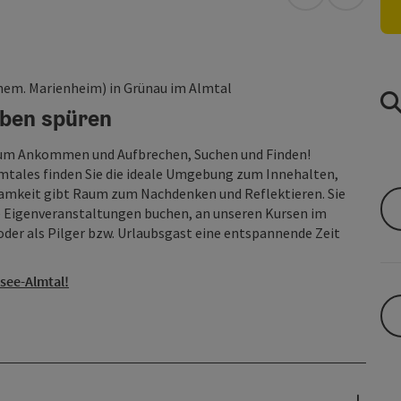
in Google Map
in Apple
hem. Marienheim) in Grünau im Almtal
Leben spüren
 zum Ankommen und Aufbrechen, Suchen und Finden!
lmtales finden Sie die ideale Umgebung zum Innehalten,
amkeit gibt Raum zum Nachdenken und Reflektieren. Sie
 Eigenveranstaltungen buchen, an unseren Kursen im
der als Pilger bzw. Urlaubsgast eine entspannende Zeit
see-Almtal!