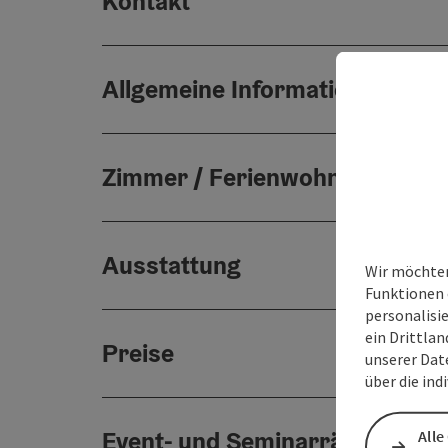
Kontakt
Allgemeine Informationen
Zimmer / Ferienwohnungen
Ausstattung
Wir möchten
Funktionen 
personalisi
ein Drittlan
Preise
unserer Dat
über die ind
Event- und Seminarräume
Alle