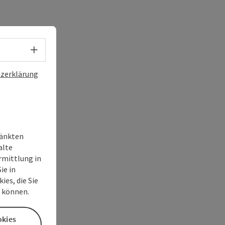
Sprachwahl - Menü öffnen
zerklärung
ränkten
alte
rmittlung in
ie in
es, die Sie
n können.
okies