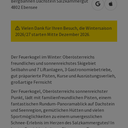
Bergbahnen Dachstein Salzkammergut
in Google Map
in Apple
4802
Ebensee
Vielen Dank für Ihren Besuch, die Wintersaison
2026/27 starten Mitte Dezember 2026.
Der Feuerkogel im Winter: Oberösterreichs
freundliches und sonnenreichstes Skigebiet
Seilbahn und 7 Liftanlagen, 3 Gastronomiebetriebe,
gut präparierte Pisten, Kurse und Ausrüstungsverlieh,
großartige Fernsicht
Der Feuerkogel, Oberösterreichs sonnenreichster
Punkt, lädt mit familienfreundlichen Pisten, einem
fantastischen Rundum-Panoramablick auf Dachstein
und Seenregion, gemütlichen Hütten und vielen
Sportmöglichkeiten zu einem unvergesslichen
Schnee-Erlebnis im Herzen des Salzkammergutes! In