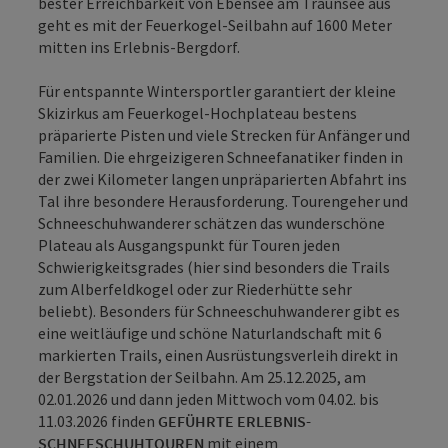
bester Erreichbarkeit von Ebensee am Traunsee aus
geht es mit der Feuerkogel-Seilbahn auf 1600 Meter
mitten ins Erlebnis-Bergdorf.
Für entspannte Wintersportler garantiert der kleine
Skizirkus am Feuerkogel-Hochplateau bestens
präparierte Pisten und viele Strecken für Anfänger und
Familien. Die ehrgeizigeren Schneefanatiker finden in
der zwei Kilometer langen unpräparierten Abfahrt ins
Tal ihre besondere Herausforderung. Tourengeher und
Schneeschuhwanderer schätzen das wunderschöne
Plateau als Ausgangspunkt für Touren jeden
Schwierigkeitsgrades (hier sind besonders die Trails
zum Alberfeldkogel oder zur Riederhütte sehr
beliebt). Besonders für Schneeschuhwanderer gibt es
eine weitläufige und schöne Naturlandschaft mit 6
markierten Trails, einen Ausrüstungsverleih direkt in
der Bergstation der Seilbahn. Am 25.12.2025, am
02.01.2026 und dann jeden Mittwoch vom 04.02. bis
11.03.2026 finden
GEFÜHRTE ERLEBNIS-
SCHNEESCHUHTOUREN
mit einem