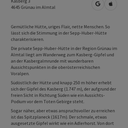
Kasberg 3
in Google Map
in Apple
4645
Grünau im Almtal
Gemütliche Hütte, uriges Flair, nette Menschen. So
lässt sich die Stimmung in der Sepp-Huber-Hütte
charakterisieren.
Die private Sepp-Huber-Hütte in der Region Grünau im
Almtal liegt am Wanderweg zum Kasberg-Gipfel und
an der Kasbergalmrunde mit wunderbaren
Aussichtspunkten in die oberösterreichischen
Voralpen.
Südöstlich der Hütte und knapp 250 m höher erhebt
sich der Gipfel des Kasberg (1.747 m), der aufgrund der
freien Sicht in Richtung Süden wie ein Aussichts-
Podium vor dem Toten Gebirge steht.
Sogar näher, aber etwas anspruchsvoller zu erreichen
ist das Spitzplaneck (1617m). Der schmale, etwas
ausgesetzte Gipfel wirkt wie ein Adlerhorst. Von dort