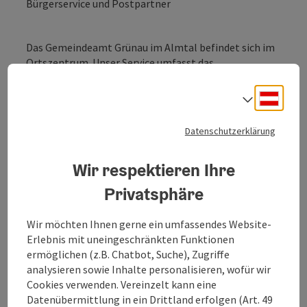
Bürgerservice und Postpartner
Das Gemeindeamt Grünau im Almtal befindet sich im
Ortszentrum. Unser Service umfasst das
Bürgerservice, Standesamt und Fundamt. Gerne finden
Sie bei uns alle Informationen zu Gebühren,
Deuts
Sprach
Förderungen, Formularen und Verordnungen. Wir
freuen uns auf Ihr Kommen und ein persönliches
Datenschutzerklärung
Kennenlernen.
Seit August 2022 befindet sich im Erdgeschoss auch
Wir respektieren Ihre
der
Postpartner
von Grünau im Almtal.
Privatsphäre
Wir möchten Ihnen gerne ein umfassendes Website-
Erlebnis mit uneingeschränkten Funktionen
ermöglichen (z.B. Chatbot, Suche), Zugriffe
Kontakt
analysieren sowie Inhalte personalisieren, wofür wir
Cookies verwenden. Vereinzelt kann eine
Datenübermittlung in ein Drittland erfolgen (Art. 49
Öffnungszeiten