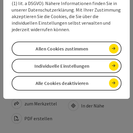
(1) lit. a DSGVO). Nähere Informationen finden Sie in
unserer Datenschutzerklärung. Mit Ihrer Zustimmung
Anreise/Lage
akzeptieren Sie die Cookies, die Sie über die
individuellen Einstellungen selbst verwalten und
jederzeit widerrufen können.
Eignung
Allen Cookies zustimmen
Barrierefreiheit
Individuelle Einstellungen
Alle Cookies deaktivieren
Beitrag merken
Beitrag drucken
zum Merkzettel
In der Nähe
PDF erstellen