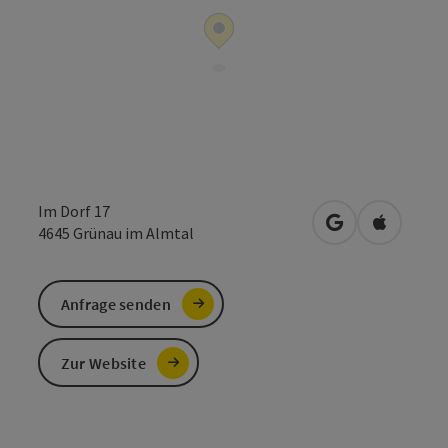
Im Dorf 17
in Google Maps
in Apple 
4645
Grünau im Almtal
Anfrage senden
Zur Website