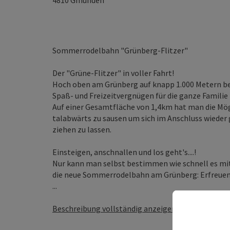
4810
Gmunden
Sommerrodelbahn "Grünberg-Flitzer"
Der "Grüne-Flitzer" in voller Fahrt!
Hoch oben am Grünberg auf knapp 1.000 Metern be
Spaß- und Freizeitvergnügen für die ganze Familie 
Auf einer Gesamtfläche von 1,4km hat man die Mö
talabwärts zu sausen um sich im Anschluss wieder 
ziehen zu lassen.
Einsteigen, anschnallen und los geht's....!
Nur kann man selbst bestimmen wie schnell es mit
die neue Sommerrodelbahn am Grünberg: Erfreuen 
...
Beschreibung vollständig anzeigen