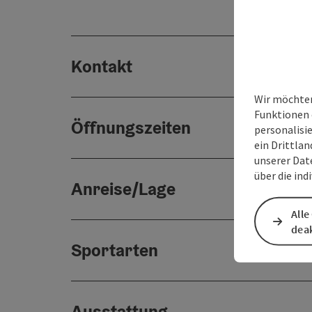
Kontakt
Wir möchten
Funktionen 
Öffnungszeiten
personalisi
ein Drittlan
unserer Dat
über die ind
Anreise/Lage
Alle
deak
Sportarten
Ausstattung