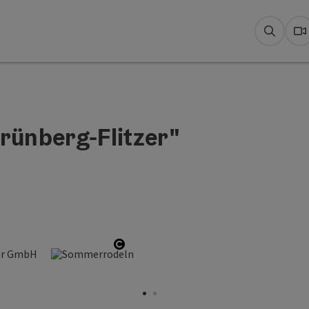
Suche
W
ünberg-Flitzer"
Copyright öffnen