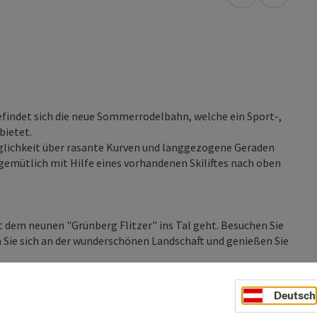
in Google Map
in Apple
findet sich die neue Sommerrodelbahn, welche ein Sport-,
bietet.
glichkeit über rasante Kurven und langgezogene Geraden
gemütlich mit Hilfe eines vorhandenen Skiliftes nach oben
 dem neunen "Grünberg Flitzer" ins Tal geht. Besuchen Sie
Sie sich an der wunderschönen Landschaft und genießen Sie
Deutsch