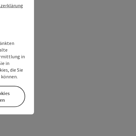
zerklärung
ränkten
alte
rmittlung in
ie in
es, die Sie
n können.
okies
en