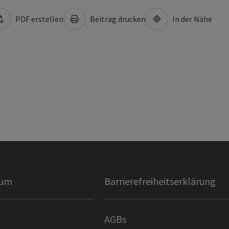
PDF erstellen
Beitrag drucken
In der Nähe
sum
Barrierefreiheitserklärung
AGBs