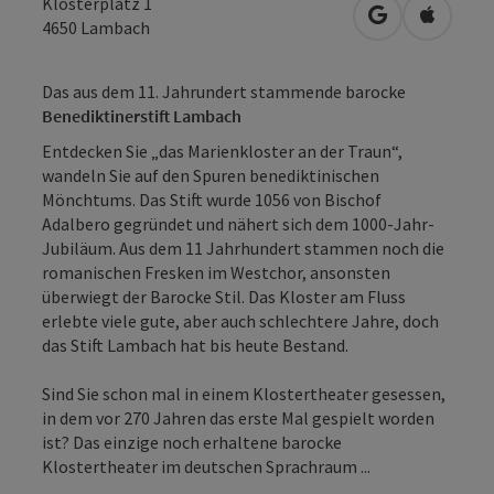
Klosterplatz 1
in Google Map
in Apple
4650
Lambach
Das aus dem 11. Jahrundert stammende barocke
Benediktinerstift Lambach
Entdecken Sie „das Marienkloster an der Traun“,
wandeln Sie auf den Spuren benediktinischen
Mönchtums. Das Stift wurde 1056 von Bischof
Adalbero gegründet und nähert sich dem 1000-Jahr-
Jubiläum. Aus dem 11 Jahrhundert stammen noch die
romanischen Fresken im Westchor, ansonsten
überwiegt der Barocke Stil. Das Kloster am Fluss
erlebte viele gute, aber auch schlechtere Jahre, doch
das Stift Lambach hat bis heute Bestand.
Sind Sie schon mal in einem Klostertheater gesessen,
in dem vor 270 Jahren das erste Mal gespielt worden
ist? Das einzige noch erhaltene barocke
Klostertheater im deutschen Sprachraum ...