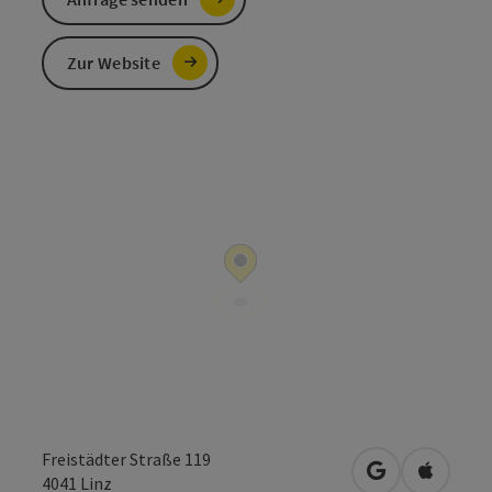
Zur Website
Freistädter Straße 119
in Google Map
in Apple
4041
Linz