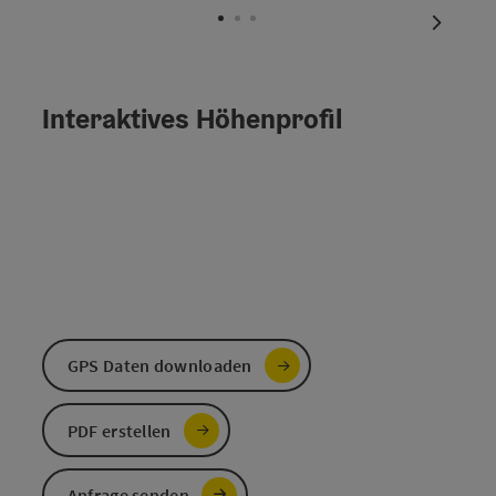
nächste
Interaktives Höhenprofil
GPS Daten downloaden
PDF erstellen
Anfrage senden