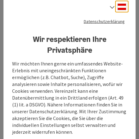
Deuts
Sprach
Startort
Scharnstein
Wanderweg
Datenschutzerklärung
Dauer: 2h 45m
Länge: 8,5 km
Wir respektieren Ihre
Höhenmeter aufsteigend: 314 m
Privatsphäre
Leicht
Schwierigkeit:
Wir möchten Ihnen gerne ein umfassendes Website-
Leicht
Kondition:
Erlebnis mit uneingeschränkten Funktionen
ermöglichen (z.B. Chatbot, Suche), Zugriffe
Einige Ausblicke
Panorama:
analysieren sowie Inhalte personalisieren, wofür wir
Cookies verwenden. Vereinzelt kann eine
Datenübermittlung in ein Drittland erfolgen (Art. 49
Beitrag merken
: Hacklberghöhenweg
(1) lit. a DSGVO). Nähere Informationen finden Sie in
unserer Datenschutzerklärung. Mit Ihrer Zustimmung
Hacklberghöhenweg
akzeptieren Sie die Cookies, die Sie über die
individuellen Einstellungen selbst verwalten und
jederzeit widerrufen können.
Startort
Scharnstein