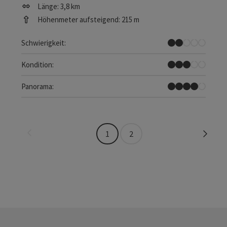
Länge: 3,8 km
Höhenmeter aufsteigend: 215 m
Leicht
Schwierigkeit:
Mittel
Kondition:
Tolles Panorama
Panorama:
Seite zurück
Seite 
1
2