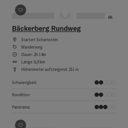
Beitrag merken
: Bäckerberg Rundweg
Bäckerberg Rundweg
Startort
Scharnstein
Wanderweg
Dauer: 2h 14m
Länge: 6,9 km
Höhenmeter aufsteigend: 251 m
Leicht
Schwierigkeit:
Leicht
Kondition:
Einige Ausblicke
Panorama:
Beitrag merken
: Den Schnecken auf der Spur