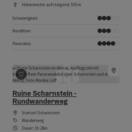
Höhenmeter aufsteigend: 550 m
Mittel
Schwierigkeit:
Mittel
Kondition:
Tolles Panorama
Panorama:
Beitrag merken
: Ruine Scharnstein - Rundwanderweg
Ruine Scharnstein -
Rundwanderweg
Startort
Scharnstein
Wanderweg
Dauer: 1h 26m