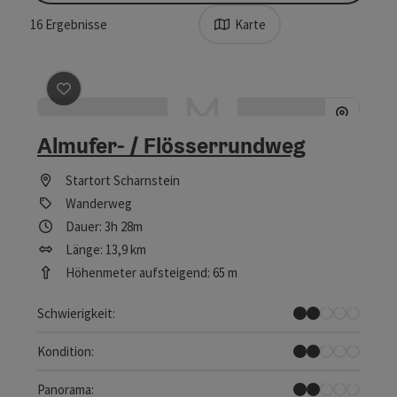
16
Ergebnisse
Karte
Beitrag merken
: Almufer- / Flösserrundweg
Almufer- / Flösserrundweg
Startort
Scharnstein
Wanderweg
Dauer: 3h 28m
Länge: 13,9 km
Höhenmeter aufsteigend: 65 m
Leicht
Schwierigkeit:
Leicht
Kondition:
Einzelne Ausblicke
Panorama: