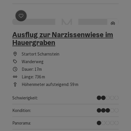
Beitrag merken
: Ausflug zur Narzissenwiese im Haue
Ausflug zur Narzissenwiese im
Hauergraben
Startort
Scharnstein
Wanderweg
Dauer: 17m
Länge: 736 m
Höhenmeter aufsteigend: 59 m
Leicht
Schwierigkeit:
Mittel
Kondition:
Kaum Ausblicke
Panorama: