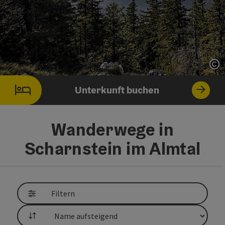
Co
Unterkunft buchen
Wanderwege in
Scharnstein im Almtal
direkt zu den Ergebnissen springen
Filtern
Sortierung