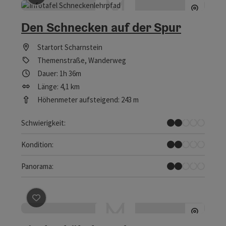
Den Schnecken auf der Spur
Startort
Scharnstein
Themenstraße, Wanderweg
Dauer: 1h 36m
Länge: 4,1 km
Höhenmeter aufsteigend: 243 m
Leicht
Schwierigkeit:
Leicht
Kondition:
Einzelne Ausblicke
Panorama:
Beitrag merken
: Fischerbühel Rundweg