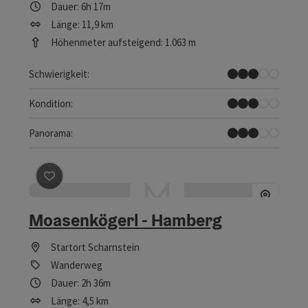
Dauer: 6h 17m
Länge: 11,9 km
Höhenmeter aufsteigend: 1.063 m
Mittel
Schwierigkeit:
Mittel
Kondition:
Einige Ausblicke
Panorama:
Beitrag merken
: Moasenkögerl - Hamberg
Moasenkögerl - Hamberg
Startort
Scharnstein
Wanderweg
Dauer: 2h 36m
Länge: 4,5 km