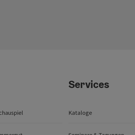
Services
chauspiel
Kataloge
ammergut
Seminare & Tagungen