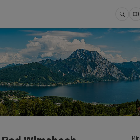
Suche
W
Min