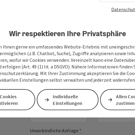
Datenschut
Wir respektieren Ihre Privatsphäre
 Ihnen gerne ein umfassendes Website-Erlebnis mit uneingesch
ermöglichen (z.B. Chatbot, Suche), Zugriffe analysieren sowie Inh
eren, wofür wir Cookies verwenden. Vereinzelt kann eine Datenübe
Ihre Nachricht
d erfolgen (Art. 49 (1) lit. a DSGVO). Nähere Informationen finden S
enschutzerklärung. Mit Ihrer Zustimmung akzeptieren Sie die Cooki
ividuellen Einstellungen selbst verwalten und jederzeit widerrufe
Felder mit
*
sind Pflichtfelder
 Cookies
Individuelle
Allen Co
tivieren
Einstellungen
zustimm
Vorname
Nachname
Unverbindliche Anfrage
*