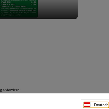
ng anfordern!
h!
Deutsch