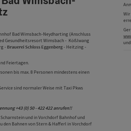
- Bad Wimsbach-
Anr
tz
Wir 
err
Ger
hnhof Bad Wimsbach-Neydharting (Anschluss
www
med Gesundheitsresort Wimsbach - Kößlwang
und
rg -
Brauerei Schloss Eggenberg
- Heitzing -
und Feiertagen.
rsonen bis max. 8 Personen mindestens einen
ervice sind normaler Weise mit Taxi Pkws
nnung +43 (0) 50 - 422 422 anrufen!!
 Scharnstein und in Vorchdorf Bahnhof und
 den Bahnen von Stern & Hafferl in Vorchdorf