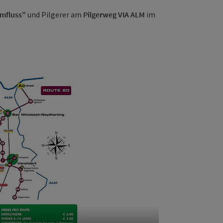
lmfluss”
und Pilgerer am
Pilgerweg VIA ALM
im