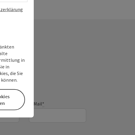
zerklärung
ränkten
alte
rmittlung in
ie in
es, die Sie
n können.
okies
en
E-Mail
*