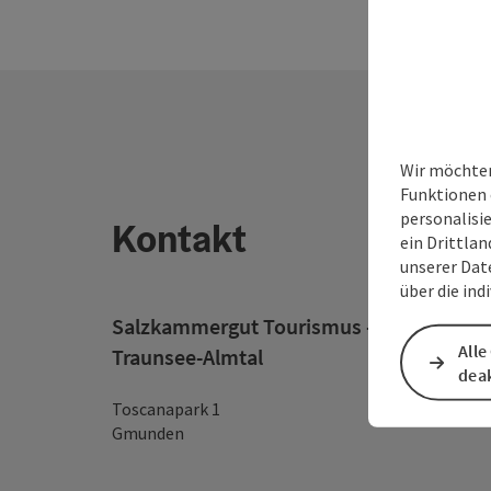
Wir möchten
Funktionen 
personalisi
Kontakt
ein Drittlan
unserer Dat
über die ind
Salzkammergut Tourismus - Destination
Alle
Traunsee-Almtal
deak
Toscanapark 1
Gmunden