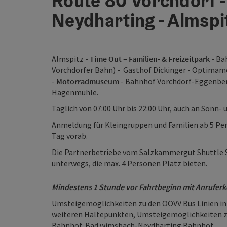
Route 80 Vorchdorf 
Neydharting - Almspi
Almspitz -
Time Out – Familien- & Freizeitpark
- Ba
Vorchdorfer Bahn) - Gasthof Dickinger - Optima
-
Motorradmuseum
- Bahnhof Vorchdorf-Eggenbe
Hagenmühle.
Täglich von 07:00 Uhr bis 22:00 Uhr, auch an Sonn- 
Anmeldung für Kleingruppen und Familien ab 5 Pe
Tag vorab.
Die Partnerbetriebe vom Salzkammergut Shuttle S
unterwegs, die max. 4 Personen Platz bieten.
Mindestens 1 Stunde vor Fahrtbeginn mit Anruferke
Umsteigemöglichkeiten zu den OÖVV Bus Linien in
weiteren Haltepunkten, Umsteigemöglichkeiten zu
Bahnhof, Bad wimsbach-Neydharting Bahnhof.