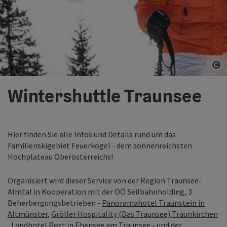
Co
Wintershuttle Traunsee
Hier finden Sie alle Infos und Details rund um das
Familienskigebiet Feuerkogel - dem sonnenreichsten
Hochplateau Oberösterreichs!
Organisiert wird dieser Service von der Region Traunsee-
Almtal in Kooperation mit der OÖ Seilbahnholding, 3
Beherbergungsbetrieben -
Panoramahotel Traunstein in
Altmünster
,
Gröller Hospitality (Das Traunsee) Traunkirchen
,
Landhotel Post in Ebensee am Traunsee
- und der