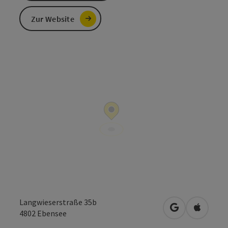
Zur Website
Langwieserstraße 35b
in Google Map
in Apple
4802
Ebensee