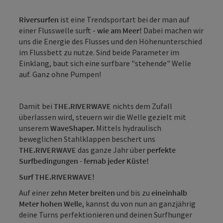
Riversurfen
ist eine Trendsportart bei der man auf
einer Flusswelle surft -
wie am Meer!
Dabei machen wir
uns die Energie des Flusses und den Höhenunterschied
im Flussbett zu nutze. Sind beide Parameter im
Einklang, baut sich eine surfbare "stehende" Welle
auf. Ganz ohne Pumpen!
Damit bei
THE.RIVERWAVE
nichts dem Zufall
überlassen wird, steuern wir die Welle gezielt mit
unserem
WaveShaper.
Mittels hydraulisch
beweglichen Stahlklappen beschert uns
THE.RIVERWAVE
das ganze Jahr über
perfekte
Surfbedingungen - fernab jeder Küste!
Surf THE.RIVERWAVE!
Auf einer
zehn Meter breiten
und bis zu
eineinhalb
Meter hohen Welle
, kannst du von nun an ganzjährig
deine Turns perfektionieren und deinen Surfhunger