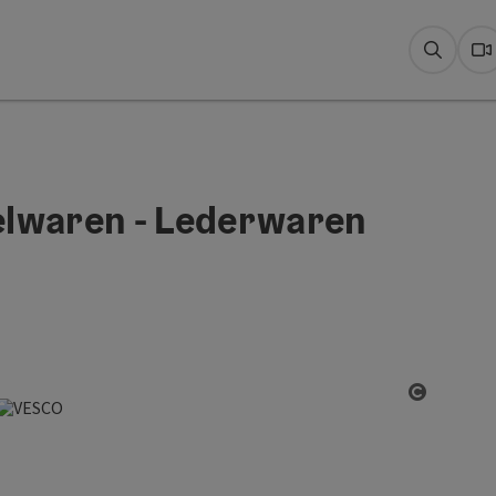
Suche
W
elwaren - Lederwaren
Copyrigh