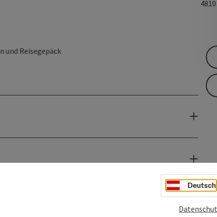
481
en und Reisegepäck
Deutsch
Datenschut