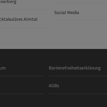
nerberg
Social Media
ktakuläres Almtal
sum
Barrierefreiheitserklärung
AGBs