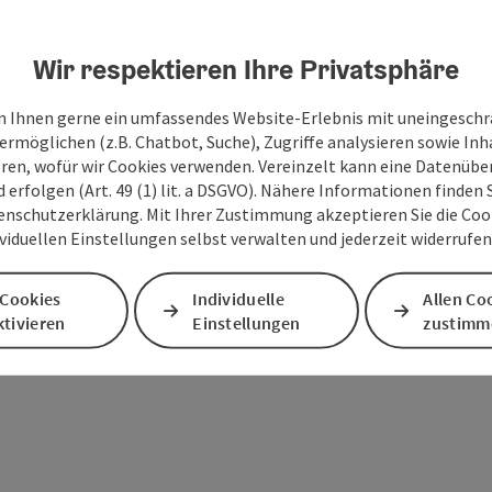
Wir respektieren Ihre Privatsphäre
 Ihnen gerne ein umfassendes Website-Erlebnis mit uneingesch
ermöglichen (z.B. Chatbot, Suche), Zugriffe analysieren sowie Inh
eren, wofür wir Cookies verwenden. Vereinzelt kann eine Datenübe
d erfolgen (Art. 49 (1) lit. a DSGVO). Nähere Informationen finden S
enschutzerklärung. Mit Ihrer Zustimmung akzeptieren Sie die Cooki
ividuellen Einstellungen selbst verwalten und jederzeit widerrufe
 Cookies
Individuelle
Allen Co
PDF erstellen
Beitrag drucken
In der Nähe
tivieren
Einstellungen
zustimm