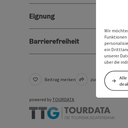
Eignung
Wir möchten
Funktionen 
Barrierefreiheit
personalisi
ein Drittlan
unserer Dat
über die ind
Alle
Beitrag merken
zum Merkzettel
deak
powered by
TOURDATA