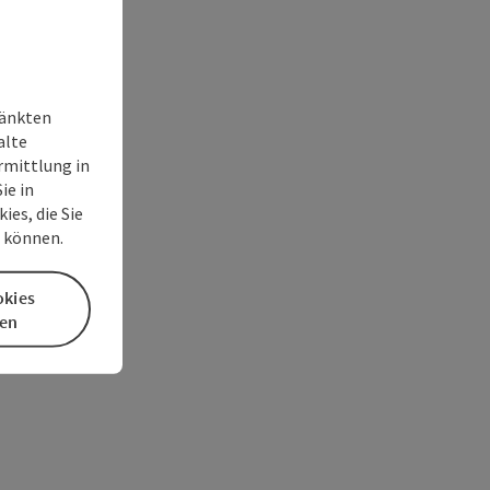
ränkten
alte
rmittlung in
ie in
es, die Sie
n können.
okies
en