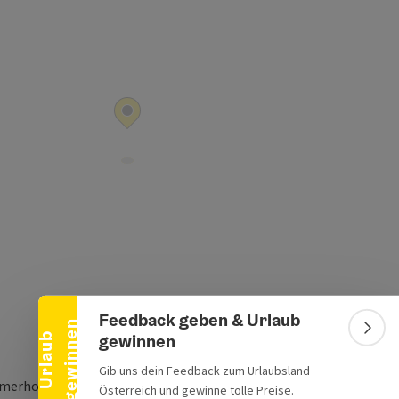
Banner einklappen
Feedback geben & Urlaub
n
Bann
gewinnen
U
r
l
a
u
b
g
e
w
i
n
n
e
Gib uns dein Feedback zum Urlaubsland
erhofgasse 4
Österreich und gewinne tolle Preise.