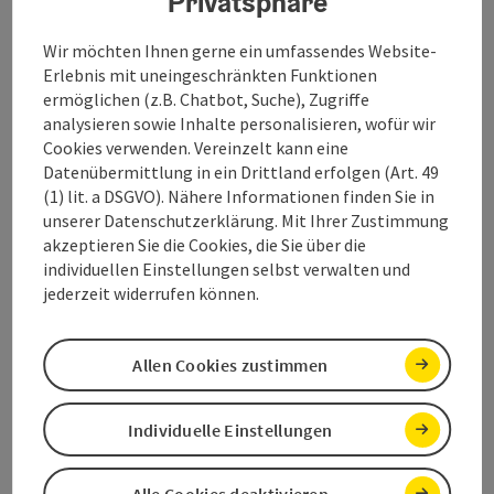
Privatsphäre
Wir möchten Ihnen gerne ein umfassendes Website-
Öffnungszeiten
Erlebnis mit uneingeschränkten Funktionen
ermöglichen (z.B. Chatbot, Suche), Zugriffe
Anreise/Lage
analysieren sowie Inhalte personalisieren, wofür wir
Cookies verwenden. Vereinzelt kann eine
Datenübermittlung in ein Drittland erfolgen (Art. 49
Sportarten
(1) lit. a DSGVO). Nähere Informationen finden Sie in
unserer Datenschutzerklärung. Mit Ihrer Zustimmung
akzeptieren Sie die Cookies, die Sie über die
Eignung
individuellen Einstellungen selbst verwalten und
jederzeit widerrufen können.
Barrierefreiheit
Allen Cookies zustimmen
Individuelle Einstellungen
Beitrag merken
Beitrag drucken
Alle Cookies deaktivieren