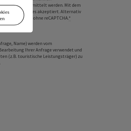
) an Google übermittelt werden. Mit dem
derlichen Cookies akzeptiert. Alternativ
okies
il möglich – ganz ohne reCAPTCHA.
*
en
Anfrage, Name) werden vom
Bearbeitung Ihrer Anfrage verwendet und
en (z.B. touristische Leistungsträger) zu
.