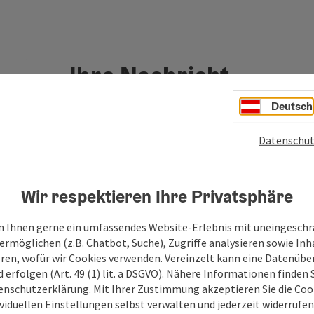
Ihre Nachricht
Deutsch
Felder mit
*
sind Pflichtfelder
Datenschut
Vorname
Nachname
Wir respektieren Ihre Privatsphäre
Unverbindliche Anfrage
*
 Ihnen gerne ein umfassendes Website-Erlebnis mit uneingesch
ermöglichen (z.B. Chatbot, Suche), Zugriffe analysieren sowie Inh
eren, wofür wir Cookies verwenden. Vereinzelt kann eine Datenübe
d erfolgen (Art. 49 (1) lit. a DSGVO). Nähere Informationen finden S
enschutzerklärung. Mit Ihrer Zustimmung akzeptieren Sie die Cooki
ividuellen Einstellungen selbst verwalten und jederzeit widerrufe
Zum Schutz vor Spam wird Google reCAPTCHA