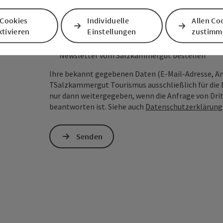
personenbezogene Daten (z. B. die IP-Adresse
Absenden des Formulars werden die dafür erfor
 Cookies
Individuelle
Allen Co
ist eine Kontaktaufnahme jederzeit per E-Ma
tivieren
Einstellungen
zustimm
Newsletter vom Salzkammergut bestellen
Ihre bekannt gegebenen Daten (E-Mail-Adresse, 
TSalzkammergut Tourismus ausschließlich für die 
nur dann weitergegeben, wenn die Anfrage von Dritt
beantworten ist. Siehe auch
Datenschutzerklärung
Senden