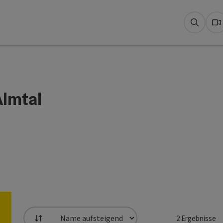
Suche
W
Almtal
2
Ergebnisse
Sortierung