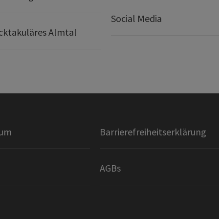
Social Media
ktakuläres Almtal
sum
Barrierefreiheitserklärung
AGBs