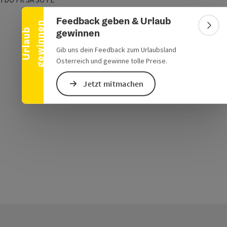
Banner einklappen
Feedback geben & Urlaub
n
Bann
gewinnen
U
r
l
a
u
b
g
e
w
i
n
n
e
Gib uns dein Feedback zum Urlaubsland
Österreich und gewinne tolle Preise.
Jetzt mitmachen