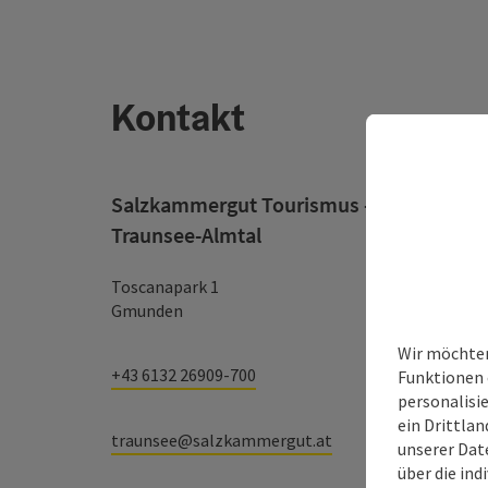
Kontakt
Salzkammergut Tourismus - Destination
Traunsee-Almtal
Toscanapark 1
Gmunden
Wir möchten
+43 6132 26909-700
Funktionen 
personalisi
ein Drittlan
traunsee@salzkammergut.at
unserer Dat
über die ind