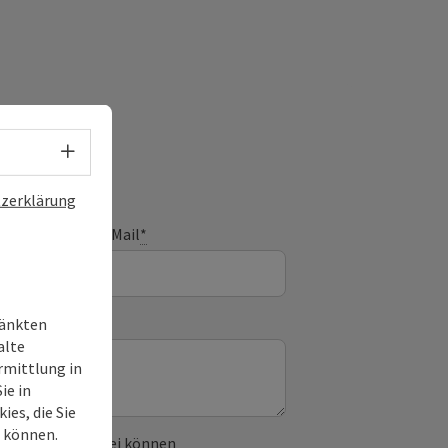
Sprachwahl - Menü öffnen
zerklärung
E-Mail
*
ränkten
alte
rmittlung in
ie in
es, die Sie
n können.
 verwendet. Dabei können