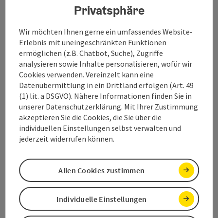
Privatsphäre
Wir möchten Ihnen gerne ein umfassendes Website-
Salzkammergut Tourismus - Destination
Erlebnis mit uneingeschränkten Funktionen
Traunsee-Almtal
ermöglichen (z.B. Chatbot, Suche), Zugriffe
analysieren sowie Inhalte personalisieren, wofür wir
Cookies verwenden. Vereinzelt kann eine
Toscanapark 1
Datenübermittlung in ein Drittland erfolgen (Art. 49
Gmunden
(1) lit. a DSGVO). Nähere Informationen finden Sie in
unserer Datenschutzerklärung. Mit Ihrer Zustimmung
+43 6132 26909-700
akzeptieren Sie die Cookies, die Sie über die
individuellen Einstellungen selbst verwalten und
jederzeit widerrufen können.
traunsee@salzkammergut.at
Allen Cookies zustimmen
Kataloge/Prospekte bestellen
Individuelle Einstellungen