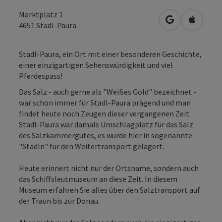
Marktplatz 1
in Google Map
in Apple
4651
Stadl-Paura
Stadl-Paura, ein Ort mit einer besonderen Geschichte,
einer einzigartigen Sehenswürdigkeit und viel
Pferdespass!
Das Salz - auch gerne als "Weißes Gold" bezeichnet -
war schon immer für Stadl-Paura prägend und man
findet heute noch Zeugen dieser vergangenen Zeit.
Stadl-Paura war damals Umschlagplatz für das Salz
des Salzkammergutes, es wurde hier in sogenannte
"Stadln" für den Weitertransport gelagert.
Heute erinnert nicht nur der Ortsname, sondern auch
das Schiffsleutmuseum an diese Zeit. In diesem
Museum erfahren Sie alles über den Salztransport auf
der Traun bis zur Donau.