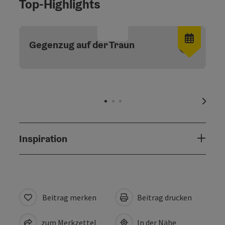
Top-Highlights
Copyri
Gegenzug auf der Traun
nächs
Inspiration
Beitrag merken
Beitrag drucken
zum Merkzettel
In der Nähe