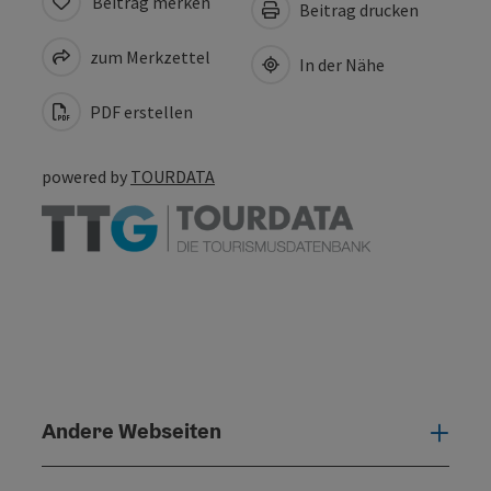
Beitrag merken
Beitrag drucken
zum Merkzettel
In der Nähe
PDF erstellen
powered by
TOURDATA
Andere Webseiten
Ande