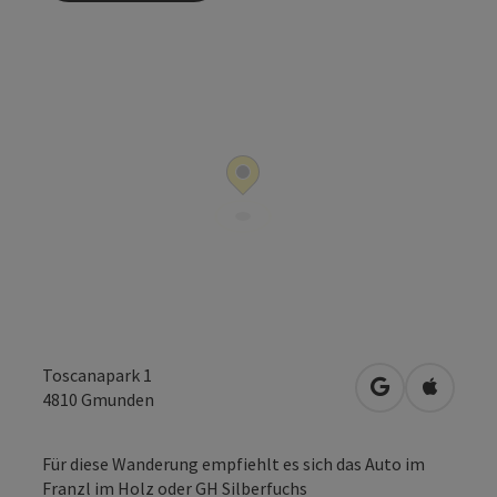
Toscanapark 1
in Google Map
in Apple
4810
Gmunden
Für diese Wanderung empfiehlt es sich das Auto im
Franzl im Holz oder GH Silberfuchs