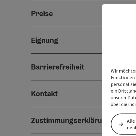
Preise
Eignung
Barrierefreiheit
Wir möchten
Funktionen 
personalisi
ein Drittlan
Kontakt
unserer Dat
über die ind
Zustimmungserklärung
Alle
deak