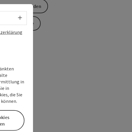
Anfrage senden
Sprachwahl - Menü öffnen
Zur Website
zerklärung
ränkten
alte
rmittlung in
ie in
es, die Sie
n können.
okies
en