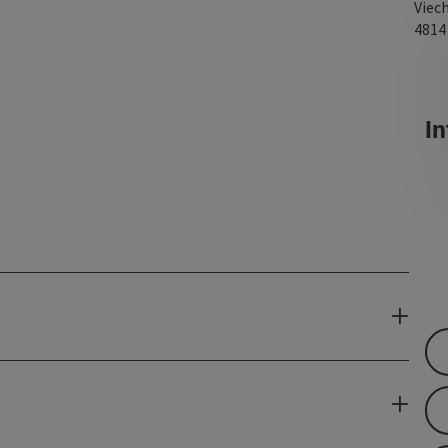
Viec
481
In