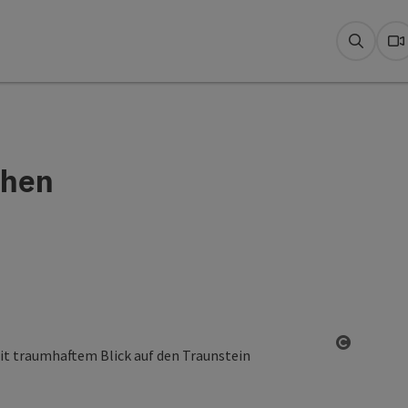
Suche
W
chen
Copyrigh