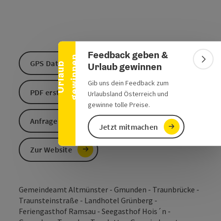
Banner einklappen
Feedback geben &
n
GPS Daten downloaden
Bann
Urlaub gewinnen
U
r
l
a
u
b
g
e
w
i
n
n
e
Gib uns dein Feedback zum
PDF erstellen
Urlaubsland Österreich und
gewinne tolle Preise.
Anfrage senden
Jetzt mitmachen
Zur Website
Gemeindeamt Altmünster - Gmunden - Traunbrücke -
Traunsteinstraße - Landhotel Grünberg -
Feriengasthof Ramsau - Seegasthof Hois´n -