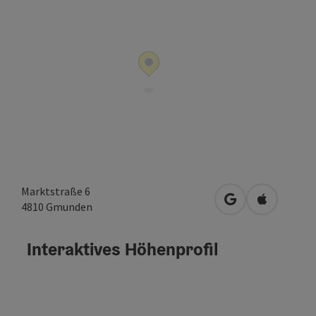
Marktstraße 6
in Google Maps 
in Apple M
4810
Gmunden
Interaktives Höhenprofil