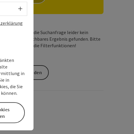
Sprachwahl - Menü öffnen
zerklärung
Wir haben für die Suchanfrage leider kein
passendes buchbares Ergebnis gefunden. Bitte
verändern Sie die Filterfunktionen!
ränkten
alte
Anfrage senden
rmittlung in
ie in
es, die Sie
n können.
okies
en