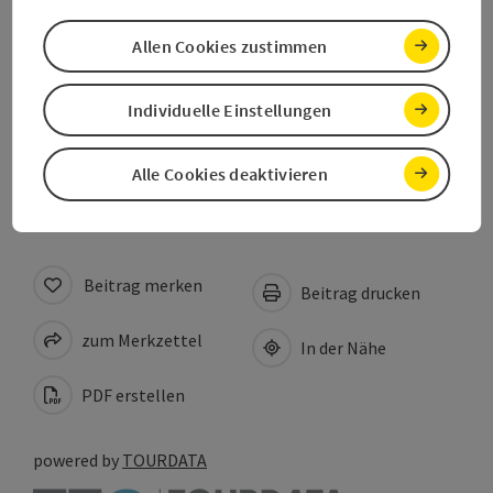
Gmunden, Oberösterreich
Allen Cookies zustimmen
Letzte Aktualisierung
09.08.2026 - 09:03
Individuelle Einstellungen
Copyright
Alle Cookies deaktivieren
www.feratel.at
Beitrag merken
Beitrag drucken
zum Merkzettel
In der Nähe
PDF erstellen
powered by
TOURDATA