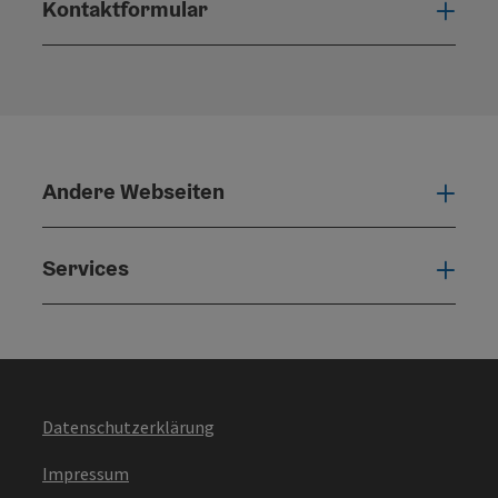
Kontaktformular
Konta
Andere Webseiten
Ande
Services
Serv
Datenschutzerklärung
Impressum