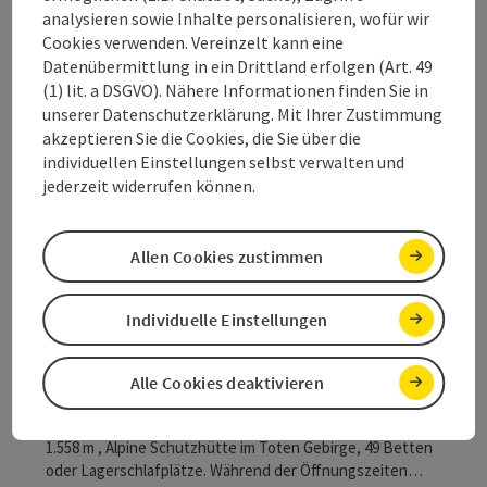
analysieren sowie Inhalte personalisieren, wofür wir
Grünau im Almtal
Cookies verwenden. Vereinzelt kann eine
Buffet / Imbiss / Fastfood, Kaffeehaus / Café,
Datenübermittlung in ein Drittland erfolgen (Art. 49
Konditorei
(1) lit. a DSGVO). Nähere Informationen finden Sie in
unserer Datenschutzerklärung. Mit Ihrer Zustimmung
Das Dorfcafé liegt direkt im Ortszentrum von Grünau im
akzeptieren Sie die Cookies, die Sie über die
Almtal. Genieße dein Häfferl Kaffee im sonningen
individuellen Einstellungen selbst verwalten und
Gastgarten, mit herrlichen Blick auf den Zwillingskogel.
Telefon
+43 676 7209402
jederzeit widerrufen können.
Öffnungszeiten
Montag geöffnet
Dienstag geöffnet
Mittwoch geöffnet
Samstag geöffnet
Sonntag geöffnet
Feiertag geöffnet
MO
DI
MI
SA
SO
FE
Allen Cookies zustimmen
Beitrag merken
: Ebenseer Hochkogelhaus
Individuelle Einstellungen
Ebenseer Hochkogelhaus
Ebensee
Alle Cookies deaktivieren
Almwirtschaft / Hütte
1.558 m , Alpine Schutzhütte im Toten Gebirge, 49 Betten
oder Lagerschlafplätze. Während der Öffnungszeiten