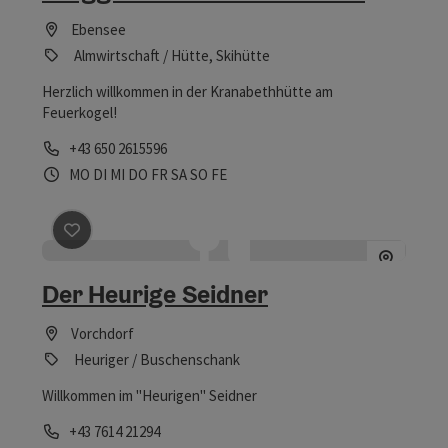
Ebensee
Almwirtschaft / Hütte, Skihütte
Herzlich willkommen in der Kranabethhütte am
Feuerkogel!
Telefon
+43 650 2615596
Öffnungszeiten
Montag geöffnet
Dienstag geöffnet
Mittwoch geöffnet
Donnerstag geöffnet
Freitag geöffnet
Samstag geöffnet
Sonntag geöffnet
Feiertag geöffnet
MO
DI
MI
DO
FR
SA
SO
FE
Beitrag merken
: Der Heurige Seidner
Der Heurige Seidner
Vorchdorf
Heuriger / Buschenschank
Willkommen im "Heurigen" Seidner
Telefon
+43 7614 21294