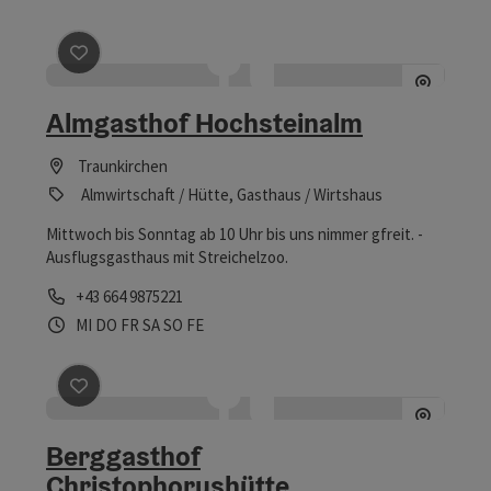
Beitrag merken
: Almgasthof Hochsteinalm
Almgasthof Hochsteinalm
Traunkirchen
Almwirtschaft / Hütte, Gasthaus / Wirtshaus
Mittwoch bis Sonntag ab 10 Uhr bis uns nimmer gfreit. -
Ausflugsgasthaus mit Streichelzoo.
Telefon
+43 664 9875221
Öffnungszeiten
Mittwoch geöffnet
Donnerstag geöffnet
Freitag geöffnet
Samstag geöffnet
Sonntag geöffnet
Feiertag geöffnet
MI
DO
FR
SA
SO
FE
Beitrag merken
: Berggasthof Christophorushütte
Berggasthof
Christophorushütte