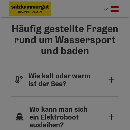
Accesskey
Accesskey
Accesskey
Accesskey
Accesskey
Accesskey
Accesskey
Accesskey
Zum Inhalt
Zur Navigation
Zum Seitenanfang
Zur Kontaktseite
Zur Suche
Zum Impressum
Zu den Hinweisen zur Bedienung der Website
Zur Startseite
[4]
[0]
[7]
[1]
[5]
[3]
[2]
[6]
Deut
Sprach
Häufig gestellte Fragen
rund um Wassersport
und baden
Wie kalt oder warm
ist der See?
Wo kann man sich
ein Elektroboot
ausleihen?