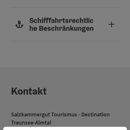
Schifffahrtsrechtlic
he Beschränkungen
Kontakt
Salzkammergut Tourismus - Destination
Traunsee-Almtal