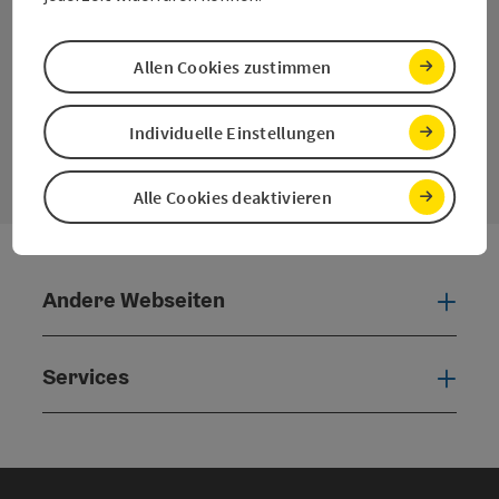
Instagram
Facebook
YouTube
Allen Cookies zustimmen
Kontaktformular
Individuelle Einstellungen
Konta
Alle Cookies deaktivieren
Andere Webseiten
Ande
Services
Serv