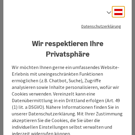
Toscanapark 1
Deuts
Sprach
Gmunden
Datenschutzerklärung
+43 6132 26909-700
Wir respektieren Ihre
traunsee@salzkammergut.at
Privatsphäre
Wir möchten Ihnen gerne ein umfassendes Website-
Erlebnis mit uneingeschränkten Funktionen
ermöglichen (z.B. Chatbot, Suche), Zugriffe
Kataloge/Prospekte bestellen
analysieren sowie Inhalte personalisieren, wofür wir
Cookies verwenden. Vereinzelt kann eine
Öffnungszeiten Tourismusbüro
Datenübermittlung in ein Drittland erfolgen (Art. 49
(1) lit. a DSGVO). Nähere Informationen finden Sie in
unserer Datenschutzerklärung. Mit Ihrer Zustimmung
akzeptieren Sie die Cookies, die Sie über die
individuellen Einstellungen selbst verwalten und
jederzeit widerrufen können.