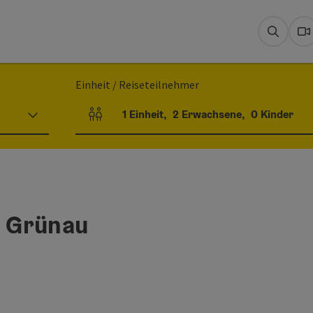
Suche
W
Einheit / Reiseteilnehmer
1
Einheit
,
2
Erwachsene
,
0
Kinder
Einheitenanzahl und Personenfelder
 Grünau