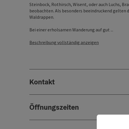
Steinbock, Rothirsch, Wisent, oder auch Luchs, Br
beobachten. Als besonders beeindruckend gelten d
Waldrappen.
Bei einer erholsamen Wanderung auf gut ...
Beschreibung vollständig anzeigen
Kontakt
Öffnungszeiten