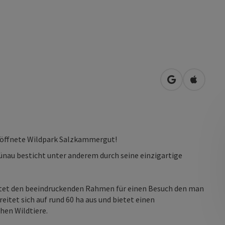
in Google Map
in Apple
geöffnete Wildpark Salzkammergut!
nau besticht unter anderem durch seine einzigartige
ietet den beeindruckenden Rahmen für einen Besuch den man
eitet sich auf rund 60 ha aus und bietet einen
chen Wildtiere.