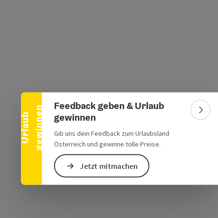
Banner einklappen
s öffnen
 Maps öffnen
Feedback geben & Urlaub
n
Bann
gewinnen
U
r
l
a
u
b
g
e
w
i
n
n
e
Gib uns dein Feedback zum Urlaubsland
Österreich und gewinne tolle Preise.
Jetzt mitmachen