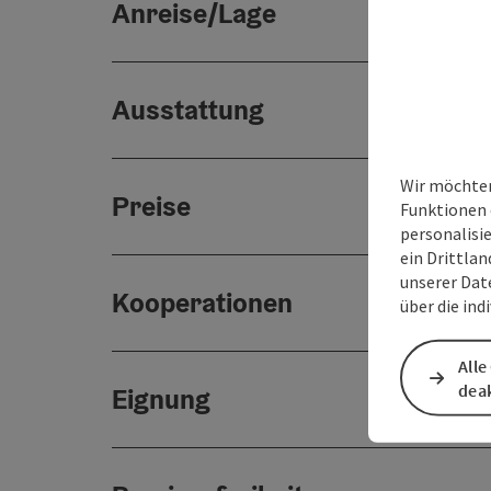
Anreise/Lage
Ausstattung
Wir möchten
Preise
Funktionen 
personalisi
ein Drittlan
unserer Dat
Kooperationen
über die ind
Alle
deak
Eignung