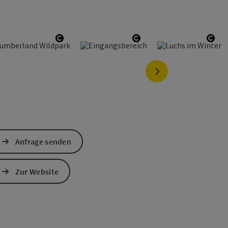
Copyright öffnen
Copyright öffnen
Cop
nächstes Element
Anfrage senden
Zur Website