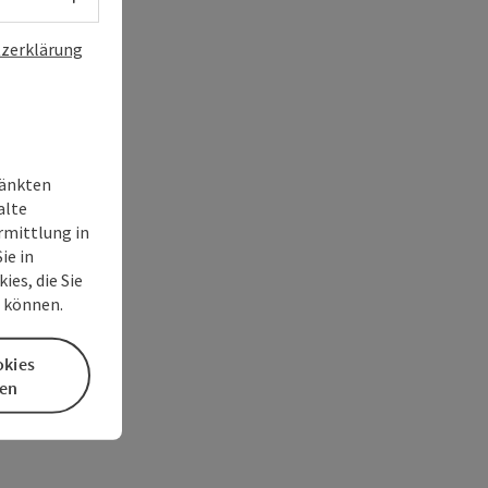
zerklärung
ränkten
alte
rmittlung in
ie in
es, die Sie
n können.
okies
en