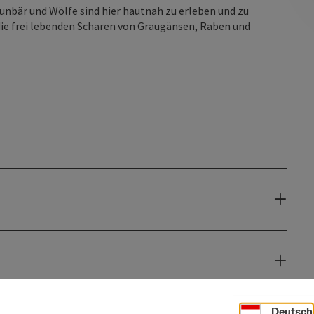
aunbär und Wölfe sind hier hautnah zu erleben und zu
ie frei lebenden Scharen von Graugänsen, Raben und
Deutsch