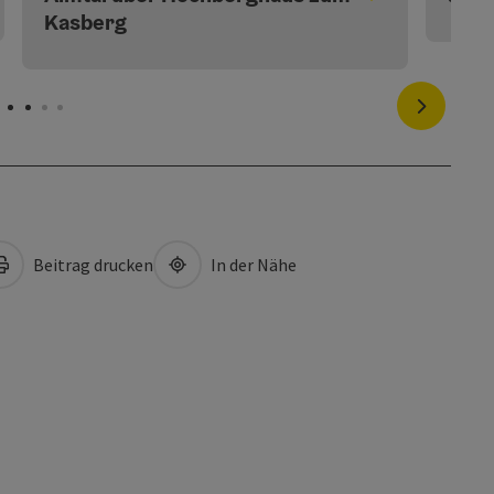
Kasberg
nächstes
Beitrag drucken
In der Nähe