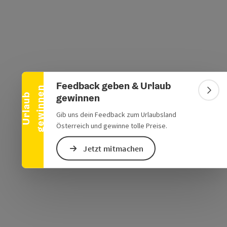
s öffnen
 Maps öffnen
Banner einklappen
Feedback geben & Urlaub
n
Bann
gewinnen
U
r
l
a
u
b
g
e
w
i
n
n
e
Gib uns dein Feedback zum Urlaubsland
Österreich und gewinne tolle Preise.
Jetzt mitmachen