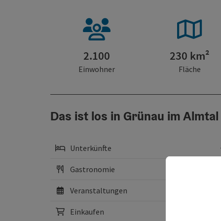
2.100
230 km²
Einwohner
Fläche
Das ist los in Grünau im Almtal
Unterkünfte
Gastronomie
Veranstaltungen
Einkaufen