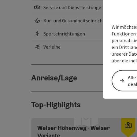
Service und Dienstleistungen
Kur- und Gesundheitseinrichtungen
Wir möchten
Funktionen 
Sporteinrichtungen
personalisi
Verleihe
ein Drittlan
unserer Dat
über die ind
Anreise/Lage
Alle
deak
Top-Highlights
Co
Welser Höhenweg - Welser
Variante