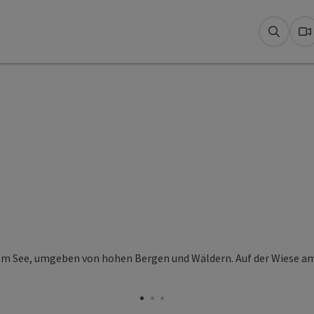
Suche
W