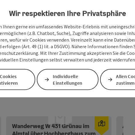
Kultureinrichtungen
Wir respektieren Ihre Privatsphäre
Sehenswürdigkeiten
 Ihnen gerne ein umfassendes Website-Erlebnis mit uneingesch
ermöglichen (z.B. Chatbot, Suche), Zugriffe analysieren sowie Inh
Vereine
eren, wofür wir Cookies verwenden. Vereinzelt kann eine Datenübe
d erfolgen (Art. 49 (1) lit. a DSGVO). Nähere Informationen finden S
enschutzerklärung. Mit Ihrer Zustimmung akzeptieren Sie die Cooki
ividuellen Einstellungen selbst verwalten und jederzeit widerrufe
 Cookies
Individuelle
Allen Co
tivieren
Einstellungen
zustimm
pyright öffnen
Copyright ö
Wanderweg W 431 Grünau im
Almt
Almtal über Hochberghaus zum
auf,