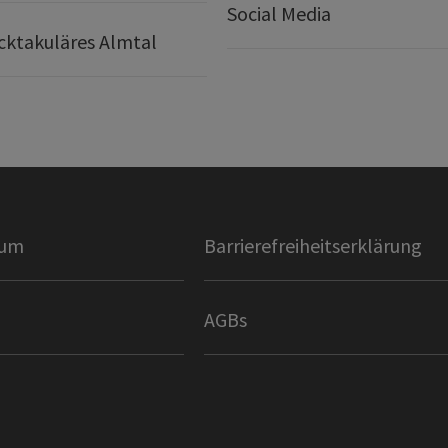
Social Media
ktakuläres Almtal
sum
Barrierefreiheitserklärung
AGBs