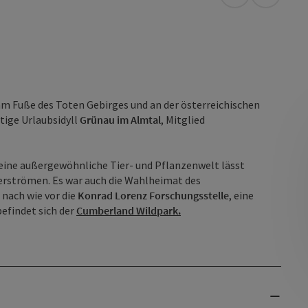
in Google Map
in Apple
m Fuße des Toten Gebirges und an der österreichischen
tige Urlaubsidyll
Grünau im Almtal
, Mitglied
 eine außergewöhnliche Tier- und Pflanzenwelt lässt
erströmen. Es war auch die Wahlheimat des
 nach wie vor die
Konrad Lorenz Forschungsstelle
, eine
befindet sich der
Cumberland Wildpark.