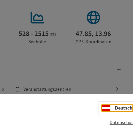
528 - 2515 m
47.85, 13.96
Seehöhe
GPS-Koordinaten
Veranstaltungszentren
Touren
Deutsch
Pauschalen
Datenschut
Freizeiteinrichtungen